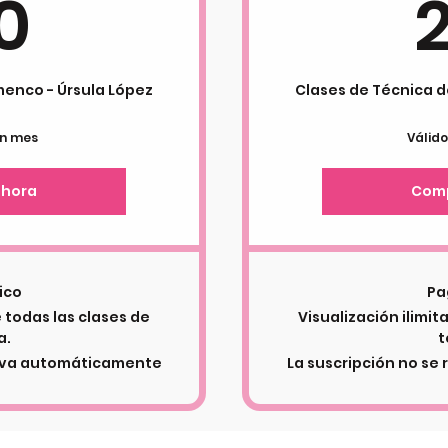
90€
0
menco - Úrsula López
Clases de Técnica d
un mes
Válid
ahora
Comp
ico
Pa
e todas las clases de
Visualización ilimit
a.
t
ueva automáticamente
La suscripción no s