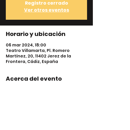
Registro cerrado
Ver otros eventos
Horario y ubicación
06 mar 2024, 18:00
Teatro Villamarta, Pl. Romero
Martínez, 20, 11402 Jerez de la
Frontera, Cádiz, España
Acerca del evento
Descripción del evento. Haz clic 
aquí para abrir el Editor de eventos 
y cambiar el texto. Usa este espacio 
para compartir los detalles de tu 
próximo evento.