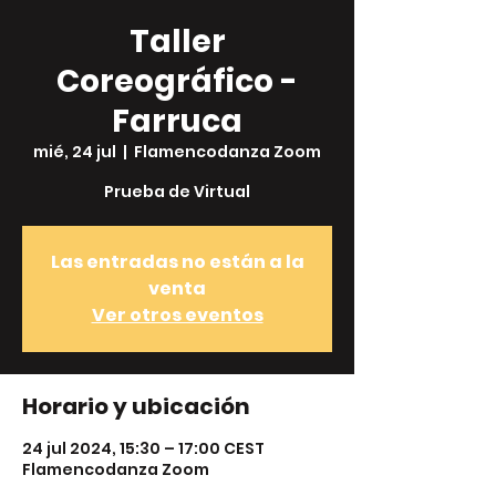
Taller
Coreográfico -
Farruca
mié, 24 jul
  |  
Flamencodanza Zoom
Prueba de Virtual
Las entradas no están a la
venta
Ver otros eventos
Horario y ubicación
24 jul 2024, 15:30 – 17:00 CEST
Flamencodanza Zoom