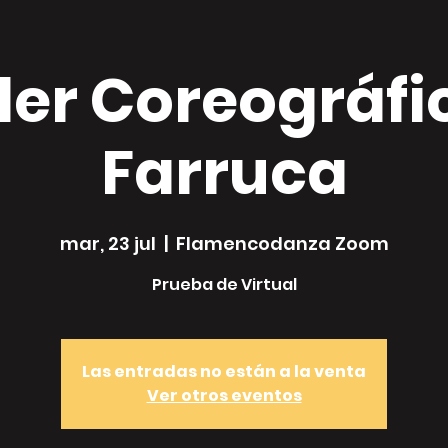
ler Coreográfi
Farruca
mar, 23 jul
  |  
Flamencodanza Zoom
Prueba de Virtual
Las entradas no están a la venta
Ver otros eventos