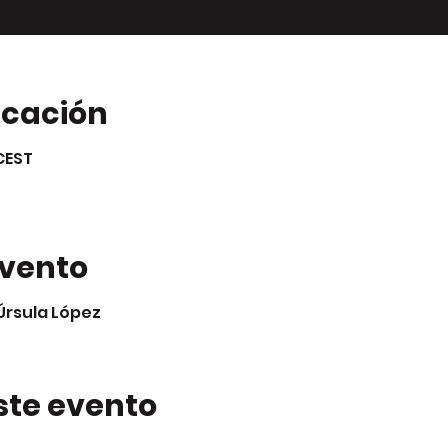
icación
 CEST
evento
Úrsula López
ste evento