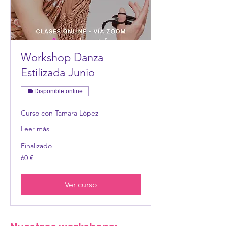
Workshop Danza
Estilizada Junio
Disponible online
Curso con Tamara López
Leer más
Finalizado
60
60 €
euros
Ver curso