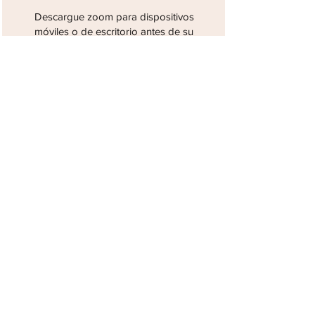
Descargue zoom para dispositivos
móviles o de escritorio antes de su
primera clase. No es necesario
crear un inicio de sesión de Zoom
https://zoom.us/download
3.
Mira tu bandeja de entrada
Recibirás un correo electrónico una
vez realizada la reserva.
¡incluido un enlace directo para
unirse!